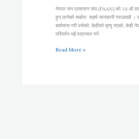
नेपाल जन प्रशासन संघ (PAAN) को २३ औ साधा
हुन् लागेको व्यहोरा सहर्ष जानकारी गराउदछौ । 
बसोवास गरी वसेको, केहीको मृत्यु भएको, केही नेप
परिवर्तन भई पत्राचार गर्न
सदस्यता
Read More »
अध्यावधिक
एवं
साधारण
सभा
सम्बन्धी
जरुरी
सूचना
!