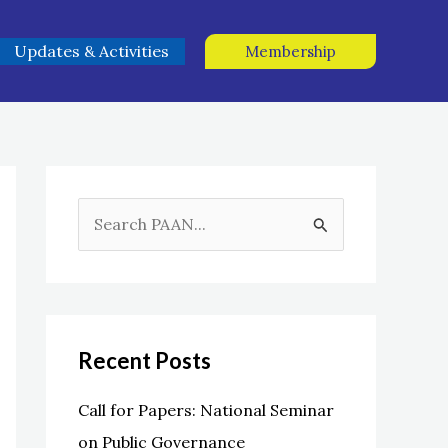
Updates & Activities
Membership
S
e
a
r
c
Recent Posts
h
f
Call for Papers: National Seminar
o
on Public Governance